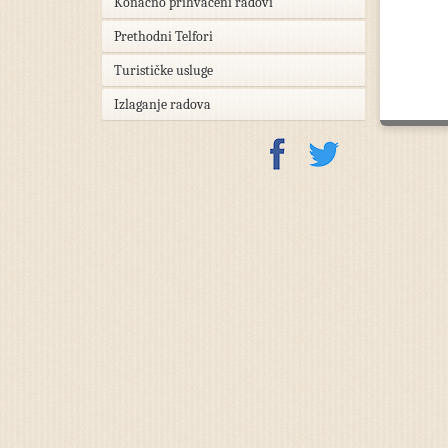
Konačno prihvaćeni radovi
Prethodni Telfori
Turističke usluge
Izlaganje radova