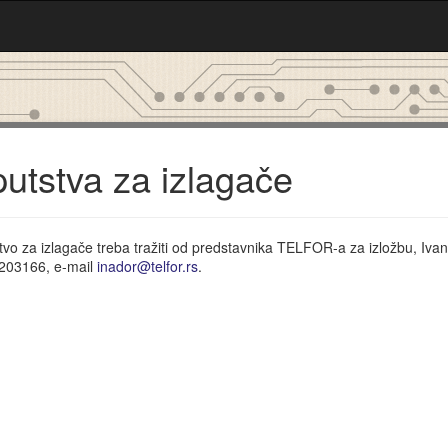
utstva za izlagače
vo za izlagače treba tražiti od predstavnika TELFOR-a za izložbu, Ivana
203166, e-mail
inador@telfor.rs
.